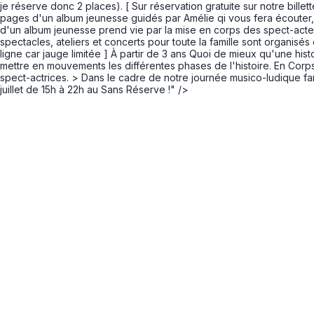
je réserve donc 2 places). [ Sur réservation gratuite sur notre bille
Panneau de gestion des cookies
pages d'un album jeunesse guidés par Amélie qi vous fera écouter, vo
d'un album jeunesse prend vie par la mise en corps des spect-acte
spectacles, ateliers et concerts pour toute la famille sont organisé
ligne car jauge limitée ] À partir de 3 ans Quoi de mieux qu'une hi
mettre en mouvements les différentes phases de l'histoire. En Corps
spect-actrices. > Dans le cadre de notre journée musico-ludique fa
juillet de 15h à 22h au Sans Réserve !" />