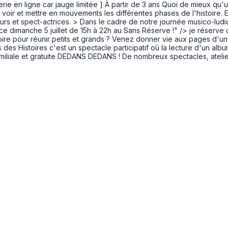
tterie en ligne car jauge limitée ] À partir de 3 ans Quoi de mieux qu
ir et mettre en mouvements les différentes phases de l'histoire. En 
urs et spect-actrices. > Dans le cadre de notre journée musico-lu
s ce dimanche 5 juillet de 15h à 22h au Sans Réserve !" />
je réserve d
stoire pour réunir petits et grands ? Venez donner vie aux pages d'u
 des Histoires c'est un spectacle participatif où la lecture d'un al
miliale et gratuite DEDANS DEDANS ! De nombreux spectacles, atelier